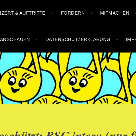
ZERT & AUFTRITTE
FÖRDERN
MITMACHEN
 ANSCHAUEN
DATENSCHUTZERKLÄRUNG
IMP
TTEILCHOR
eschützt: BSC intern (nur f