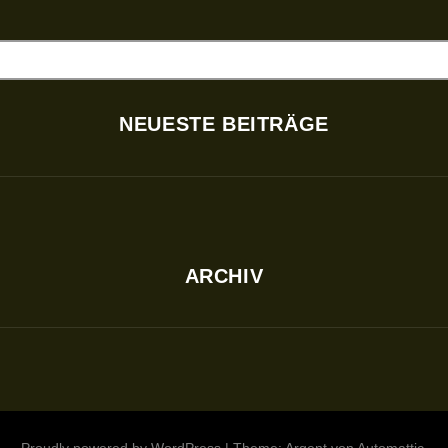
NEUESTE BEITRÄGE
ARCHIV
Proudly powered by WordPress
|
Theme: Argent von
Automattic
.