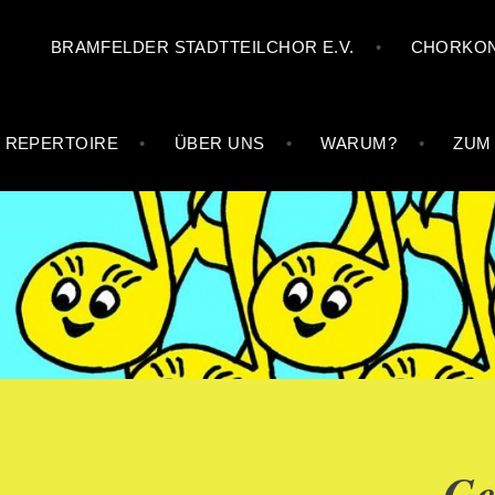
Zum
BRAMFELDER STADTTEILCHOR E.V.
CHORKON
Inhalt
springen
REPERTOIRE
ÜBER UNS
WARUM?
ZUM
BRAMFELDER STAD
Ge